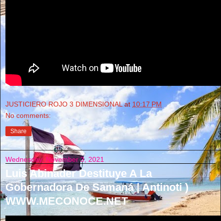
JUSTICIERO ROJO 3 DIMENSIONAL
at
10:17 PM
No comments:
Share
Wednesday, November 3, 2021
Luis Abinader Destituye A La
Gobernadora De Samaná | Antinoti )
WWW.MECONOCE.NET