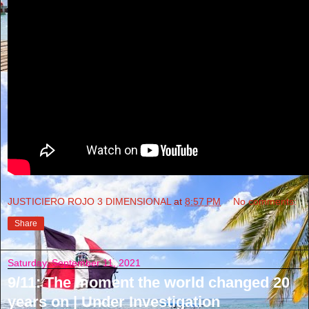
JUSTICIERO ROJO 3 DIMENSIONAL
at
8:57 PM
No comments:
Share
Saturday, September 11, 2021
9/11: The moment the world changed 20
years on | Under Investigation