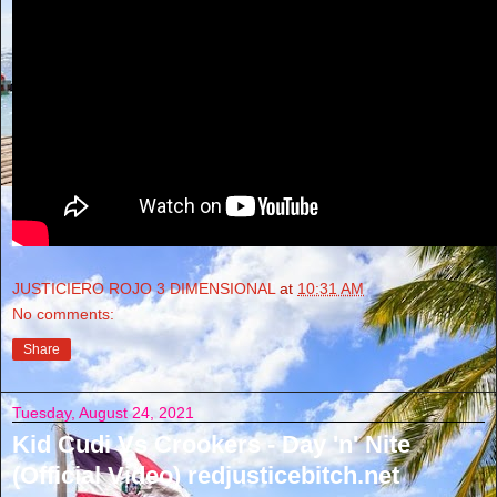
JUSTICIERO ROJO 3 DIMENSIONAL
at
10:31 AM
No comments:
Share
Tuesday, August 24, 2021
Kid Cudi Vs Crookers - Day 'n' Nite
(Official Video) redjusticebitch.net