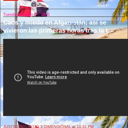
Tuesday, August 17, 2021
Caos y miedo en Afganistán; así se
vivieron las primeras horas tras la t...
JUSTICIERO ROJO 3 DIMENSIONAL
at
10:31 PM