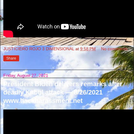
JUSTICIERO ROJO 3 DIMENSIONAL
at
9:58 PM
No comments:
Share
Friday, August 27, 2021
President Biden delivers remarks after
deadly Kabul attack — 8/26/2021
www.hackharassment.net