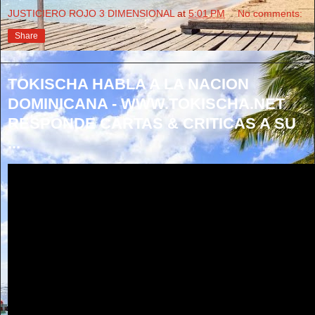
JUSTICIERO ROJO 3 DIMENSIONAL
at
5:01 PM
No comments:
Share
TOKISCHA HABLA A LA NACION
DOMINICANA - WWW.TOKISCHA.NET
RESPONDE CARTAS & CRITICAS A SU
...