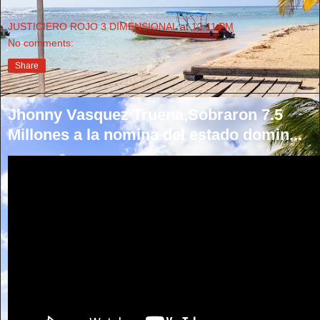
JUSTICIERO ROJO 3 DIMENSIONAL
at
12:11 PM
No comments:
Share
Jhonny Vasquez Truena,Sobraron 7.5
Millones a la nomina del estado domin...