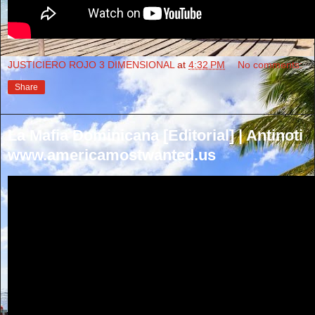
JUSTICIERO ROJO 3 DIMENSIONAL
at
4:32 PM
No comments:
Share
La Mafia Dominicana [Editorial] | Antinoti
www.americamostwanted.us