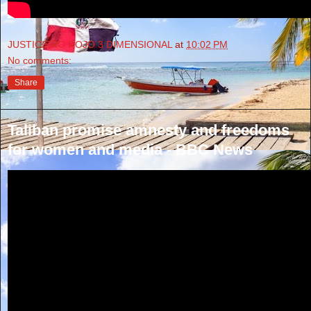
JUSTICIERO ROJO 3 DIMENSIONAL
at
10:02 PM
No comments:
Share
Taliban promise amnesty and freedoms
for women and media - BBC News