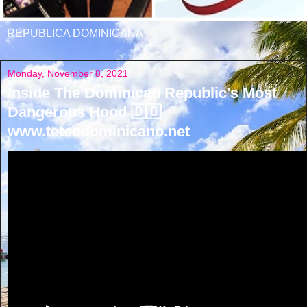
REPUBLICA DOMINICANA
Monday, November 8, 2021
Inside The Dominican Republic's Most
Dangerous Hood 🇩🇴
www.teteodominicano.net