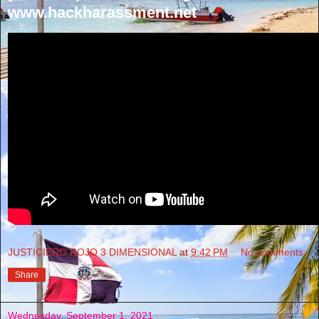
www.hackharassment.net
JUSTICIERO ROJO 3 DIMENSIONAL
at
9:42 PM
No comments:
Share
Wednesday, September 1, 2021