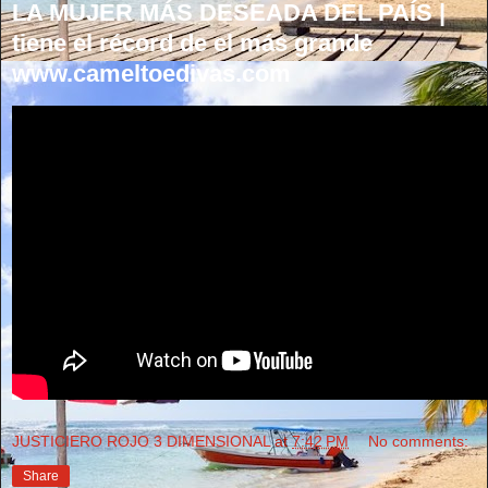
LA MUJER MÁS DESEADA DEL PAÍS |
tiene el récord de el más grande
www.cameltoedivas.com
JUSTICIERO ROJO 3 DIMENSIONAL
at
7:42 PM
No comments:
Share