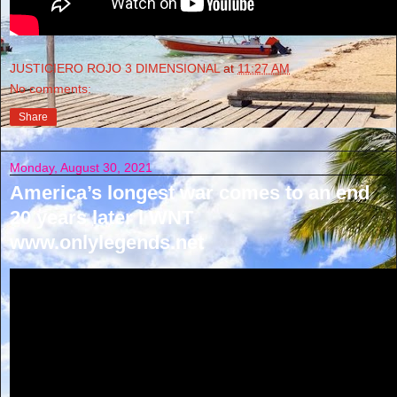
JUSTICIERO ROJO 3 DIMENSIONAL
at
11:27 AM
No comments:
Share
Monday, August 30, 2021
America’s longest war comes to an end
20 years later l WNT
www.onlylegends.net