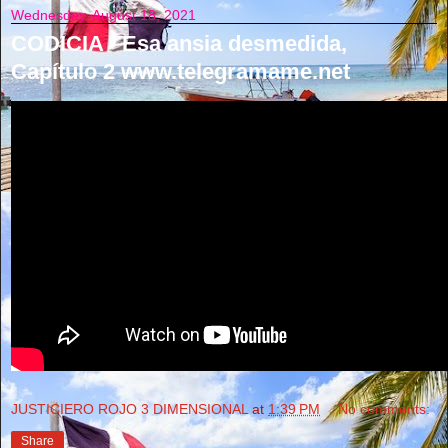
Wednesday, August 18, 2021
CODICIA - Esa ansia desmedida,
Capítulo 2 www.telegramame.net
JUSTICIERO ROJO 3 DIMENSIONAL
at
1:39 PM
No comments:
Share