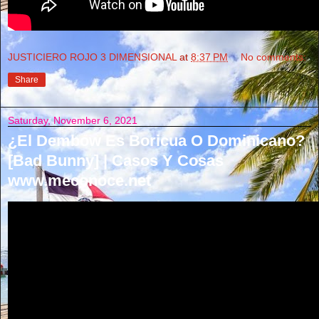
JUSTICIERO ROJO 3 DIMENSIONAL
at
8:37 PM
No comments:
Share
Saturday, November 6, 2021
¿El Dembow Es Boricua O Dominicano?
[Bad Bunny] | Casos Y Cosas
www.meconoce.net