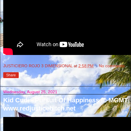
JUSTICIERO ROJO 3 DIMENSIONAL
at
2:58 PM
No comments:
Share
Wednesday, August 25, 2021
Kid Cudi - Pursuit Of Happiness ft. MGMT
www.redjusticebitch.net