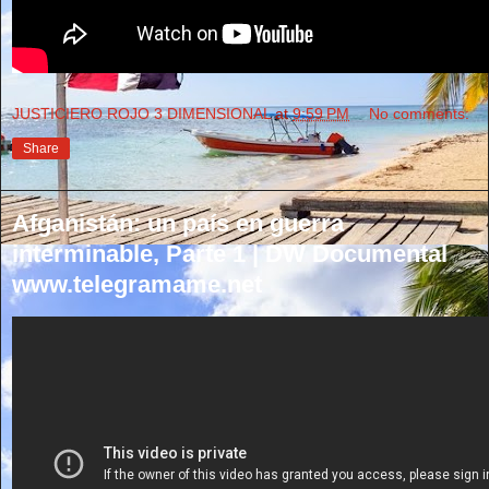
JUSTICIERO ROJO 3 DIMENSIONAL
at
9:59 PM
No comments:
Share
Afganistán: un país en guerra
interminable, Parte 1 | DW Documental
www.telegramame.net