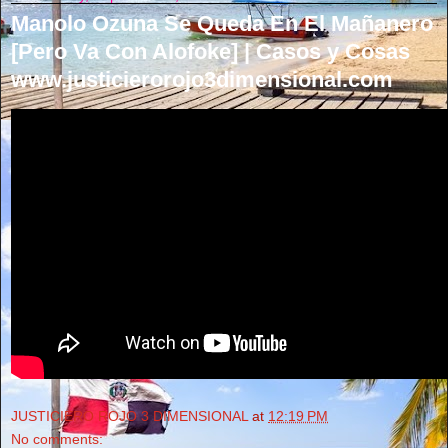
Manolo Ozuna Se Queda En El Mañanero
[Pero Va Con Alofoke] | Casos y Cosas
www.justicierorojo3dimensional.com
JUSTICIERO ROJO 3 DIMENSIONAL
at
12:19 PM
No comments: