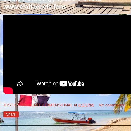
www.elalfaeljefe.fans
JUSTICIERO ROJO 3 DIMENSIONAL
at
8:13 PM
No comments:
Share