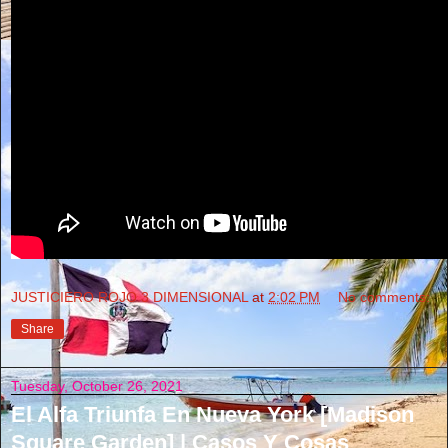
JUSTICIERO ROJO 3 DIMENSIONAL
at
2:02 PM
No comments:
Share
Tuesday, October 26, 2021
El Alfa Triunfa En Nueva York [Madison
Square Garden] | Casos Y Cosas