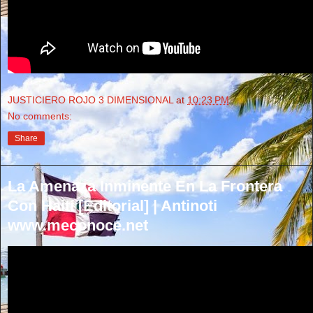
JUSTICIERO ROJO 3 DIMENSIONAL
at
10:23 PM
No comments:
Share
La Amenaza Inminente En La Frontera
Con Haití [Editorial] | Antinoti
www.meconoce.net