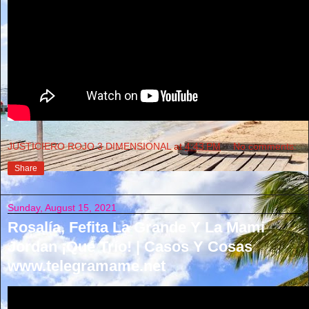
JUSTICIERO ROJO 3 DIMENSIONAL
at
4:43 PM
No comments:
Share
Sunday, August 15, 2021
Rosalía, Fefita La Grande Y La Mami
Jordan ¡Qué Trío! | Casos Y Cosas
www.telegramame.net