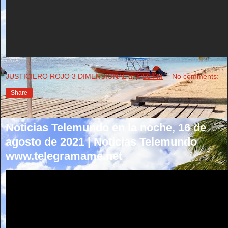
JUSTICIERO ROJO 3 DIMENSIONAL
at
4:56 PM
No comments:
Share
Noticias Telemundo en la noche, 16 de
agosto de 2021 | Noticias Telemundo
www.telegramame.net