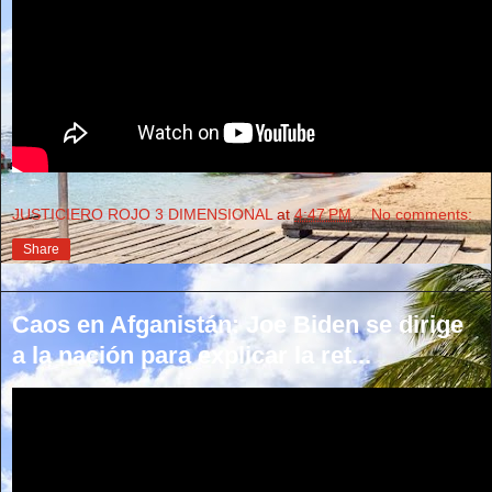
JUSTICIERO ROJO 3 DIMENSIONAL
at
4:47 PM
No comments:
Share
Caos en Afganistán: Joe Biden se dirige
a la nación para explicar la ret...